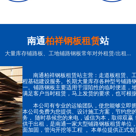
南通
柏祥钢板租赁
站
大量库存铺路板、工地铺路钢板常年对外租赁/出租...
南通柏祥钢板租赁站主营：走道板租赁、工
程基础建设服务。长期大量库存各种型号铺路
一。铺路钢板主要适用于湿陷性的临时便道，
满足客户当时租赁，马上发货的要求，也可根
本公司有专业的运输团队，使您能够立即拥
本公司免费为您提供、设计施工方案，节约您的
务， 随时恭候您的来电，诚信为本，取得双赢
供于出租，是南通一家大型铺路钢板租赁单位 
面加固，管沟开挖等工程 。本单位提供正式发