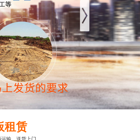
板租赁
输，送货上门...