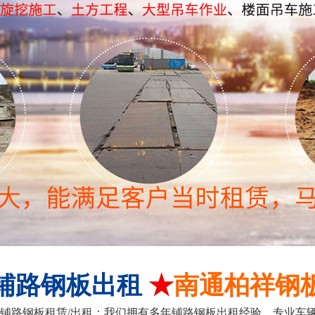
铺路钢板出租
★
南通柏祥钢
铺路钢板租赁/出租；我们拥有多年铺路钢板出租经验、专业车辆运