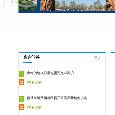
一般的钢板使用寿命一般为30年左右。彩板
的使用寿命与彩涂镀锌层、稳定层、漆层的
厚度及各层材料的质量有关。具有质轻、高
强、色泽丰富、施工方便快捷、抗震、防
火、防雨、寿命长、免维护等特点，现已被
广泛推广应用。
[查看详情]
出租的钢板日常也需要定时养护
客户问答
更多
[查看详情]
南通市铺路钢板租赁厂家高质量如何挑选
[查看详情]
南通拉森钢板桩出租公司堆放和吊装方法