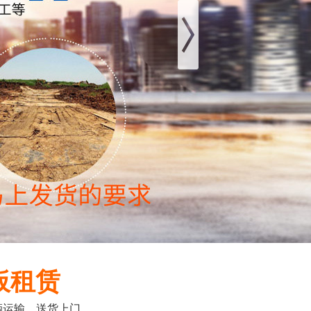
板租赁
输，送货上门...