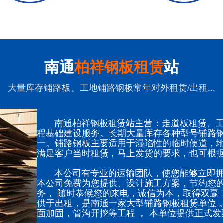
南通
柏祥钢板租赁
站
大量库存铺路板、工地铺路钢板常年对外租赁/出租...
南通柏祥钢板租赁站主营：走道板租赁、工
程基础建设服务。长期大量库存各种型号铺路
一。铺路钢板主要适用于湿陷性的临时便道，
满足客户当时租赁，马上发货的要求，也可根
本公司有专业的运输团队，使您能够立即拥
本公司免费为您提供、设计施工方案，节约您的
务， 随时恭候您的来电，诚信为本，取得双赢
供于出租，是南通一家大型铺路钢板租赁单位 
面加固，管沟开挖等工程 。本单位提供正式发