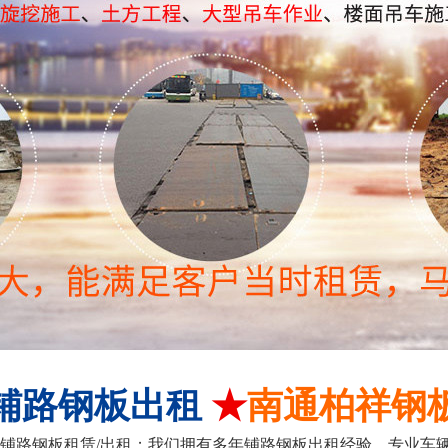
铺路钢板出租
★
南通柏祥钢
铺路钢板租赁/出租；我们拥有多年铺路钢板出租经验、专业车辆运