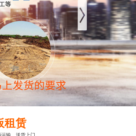
板租赁
输，送货上门...