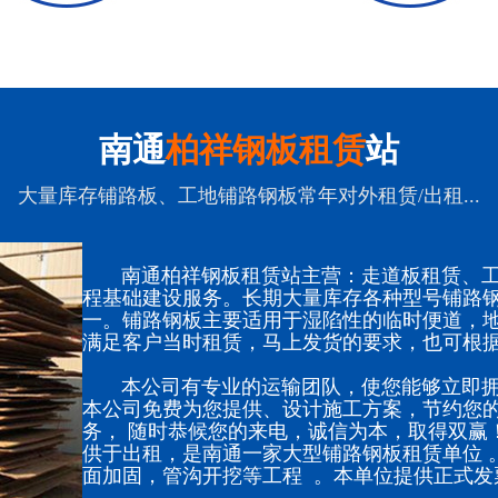
南通
柏祥钢板租赁
站
大量库存铺路板、工地铺路钢板常年对外租赁/出租...
南通柏祥钢板租赁站主营：走道板租赁、工
程基础建设服务。长期大量库存各种型号铺路
一。铺路钢板主要适用于湿陷性的临时便道，
满足客户当时租赁，马上发货的要求，也可根
本公司有专业的运输团队，使您能够立即拥
本公司免费为您提供、设计施工方案，节约您的
务， 随时恭候您的来电，诚信为本，取得双赢
供于出租，是南通一家大型铺路钢板租赁单位 
面加固，管沟开挖等工程 。本单位提供正式发