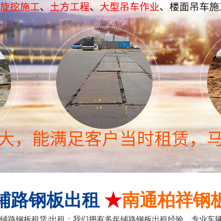
铺路钢板出租
★
南通柏祥钢
铺路钢板租赁/出租；我们拥有多年铺路钢板出租经验、专业车辆运